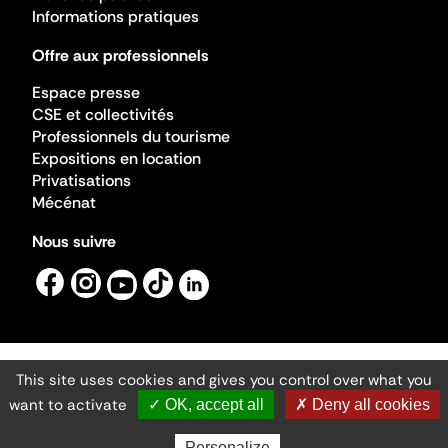
Informations pratiques
Offre aux professionnels
Espace presse
CSE et collectivités
Professionnels du tourisme
Expositions en location
Privatisations
Mécénat
Nous suivre
This site uses cookies and gives you control over what you
Mentions légales
Gestion des cookies
want to activate
✓ OK, accept all
✗ Deny all cookies
Accessibilité numérique
Ministère de la Culture ©2026
- Cité de l'architecture et du patrimoine
Personalize