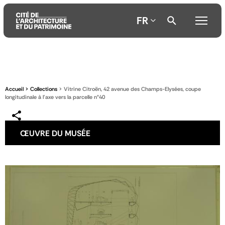
FR
Aller
Aller
Aller
au
au
à
contenu
menu
la
Accueil
Collections
Vitrine Citroën, 42 avenue des Champs-Elysées, coupe
principal
principal
recherche
longitudinale à l'axe vers la parcelle n°40
ŒUVRE DU MUSÉE