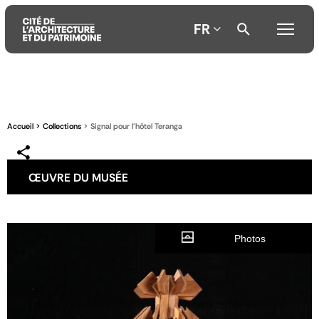
FR
Aller
Aller
Aller
au
au
à
contenu
menu
la
Accueil
Collections
Signal pour l'hôtel Teranga
principal
principal
recherche
ŒUVRE DU MUSÉE
Photos