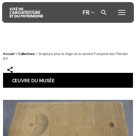
FR
Aller
Aller
Aller
au
au
à
contenu
menu
la
Accueil
Collections
Sculpture pour le siège de la société Française des Pétroles
principal
principal
recherche
B.P.
ŒUVRE DU MUSÉE