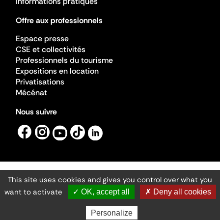
Informations pratiques
Offre aux professionnels
Espace presse
CSE et collectivités
Professionnels du tourisme
Expositions en location
Privatisations
Mécénat
Nous suivre
This site uses cookies and gives you control over what you
Mentions légales
Gestion des cookies
want to activate
✓ OK, accept all
✗ Deny all cookies
Accessibilité numérique
Ministère de la Culture ©2026
- Cité de l'architecture et du patrimoine
Personalize