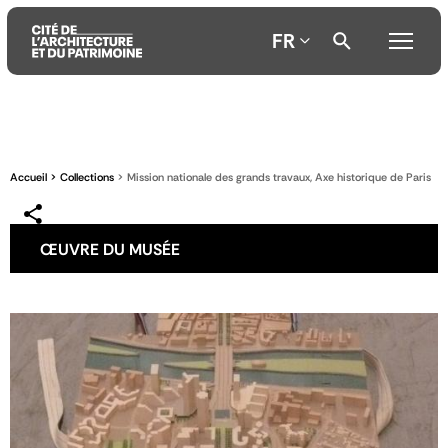
FR
Aller
Aller
Aller
au
au
à
contenu
menu
la
Accueil
Collections
Mission nationale des grands travaux, Axe historique de Paris
principal
principal
recherche
ŒUVRE DU MUSÉE