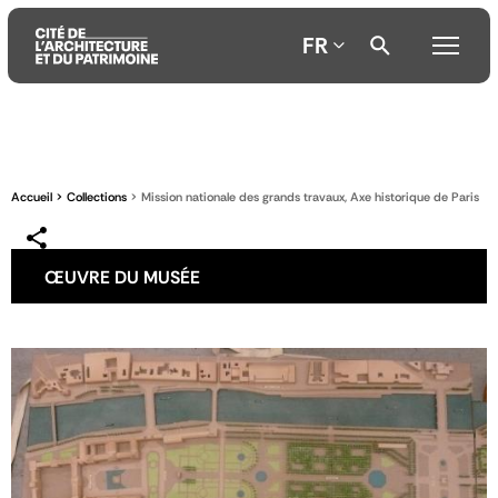
FR
Aller
Aller
Aller
au
au
à
contenu
menu
la
Accueil
Collections
Mission nationale des grands travaux, Axe historique de Paris
principal
principal
recherche
ŒUVRE DU MUSÉE