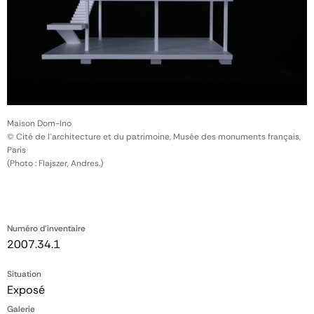
Maison Dom-Ino
© Cité de l'architecture et du patrimoine, Musée des monuments français,
Paris
(Photo : Flajszer, Andres.)
Numéro d'inventaire
2007.34.1
Situation
Exposé
Galerie