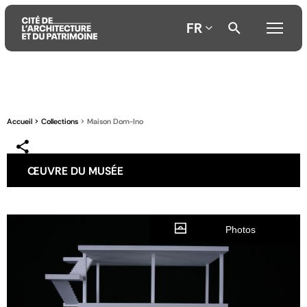
FR
Aller
Aller
Aller
au
au
à
contenu
menu
la
Accueil
Collections
Maison Dom-Ino
principal
principal
recherche
ŒUVRE DU MUSÉE
Photos