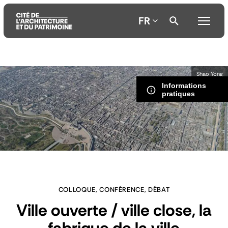
FR
Aller
Aller
Aller
Shao Yong
au
au
à
Informations
contenu
menu
la
pratiques
principal
principal
recherche
COLLOQUE, CONFÉRENCE, DÉBAT
Ville ouverte / ville close, la