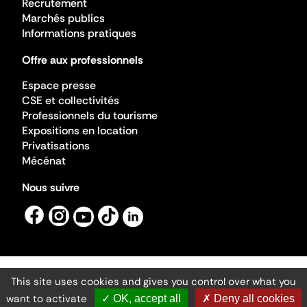
Recrutement
Marchés publics
Informations pratiques
Offre aux professionnels
Espace presse
CSE et collectivités
Professionnels du tourisme
Expositions en location
Privatisations
Mécénat
Nous suivre
This site uses cookies and gives you control over what you
Mentions légales
Gestion des cookies
want to activate
✓ OK, accept all
✗ Deny all cookies
Accessibilité numérique