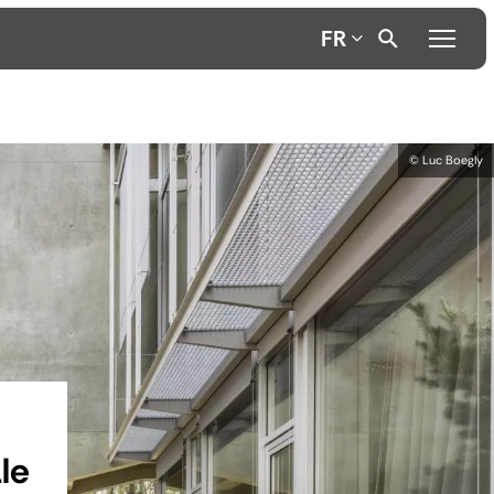
FR
© Luc Boegly
le