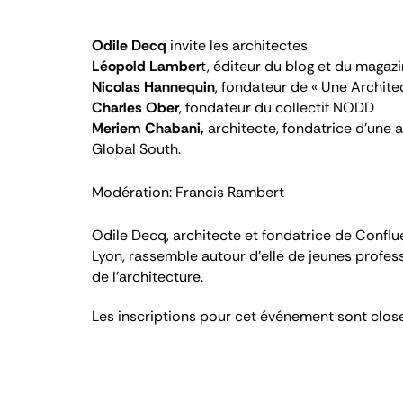
Odile Decq
invite les architectes
Léopold Lamber
t, éditeur du blog et du magaz
Nicolas Hannequin
, fondateur de « Une Archite
Charles Ober
, fondateur du collectif NODD
Meriem Chabani,
architecte, fondatrice d’une 
Global South.
Modération: Francis Rambert
Odile Decq, architecte et fondatrice de
Conflue
Lyon, rassemble autour d’elle de jeunes profes
de l'architecture.
Message
Les inscriptions pour cet événement sont close
d'état