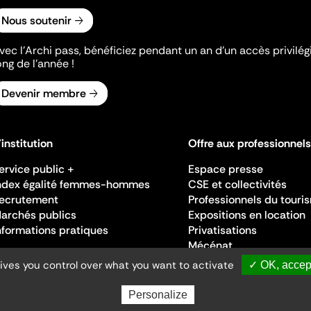
Nous soutenir
vec l’Archi pass, bénéficiez pendant un an d’un accès privilégi
ong de l’année !
Devenir membre
'institution
Offre aux professionnels
ervice public +
Espace presse
ndex égalité femmes-hommes
CSE et collectivités
ecrutement
Professionnels du touri
archés publics
Expositions en location
nformations pratiques
Privatisations
Mécénat
gives you control over what you want to activate
✓ OK, accept
Personalize
Ministère