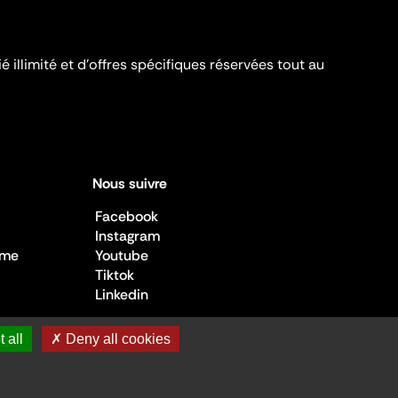
é illimité et d’offres spécifiques réservées tout au
Nous suivre
Facebook
Instagram
sme
Youtube
Tiktok
Linkedin
 all
✗ Deny all cookies
 de la Culture ©2026
- Cité de l'architecture et du patrimoine