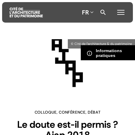
FR
Aller
Aller
Aller
© Cité de l'architecture & du patrimoine
au
au
à
Informations
contenu
menu
la
pratiques
principal
principal
recherche
COLLOQUE, CONFÉRENCE, DÉBAT
Le doute est-il permis ?