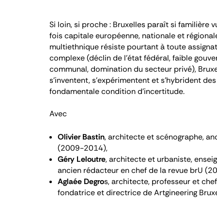
Si loin, si proche : Bruxelles paraît si familière v
fois capitale européenne, nationale et régionale,
multiethnique résiste pourtant à toute assignat
complexe (déclin de l’état fédéral, faible gou
communal, domination du secteur privé), Bruxel
s’inventent, s’expérimentent et s’hybrident de
fondamentale condition d’incertitude.
Avec
Olivier Bastin
, architecte et scénographe, a
(2009-2014),
Géry Leloutre
, architecte et urbaniste, ensei
ancien rédacteur en chef de la revue brU (
Aglaée Degro
s, architecte, professeur et ch
fondatrice et directrice de Artgineering Brux