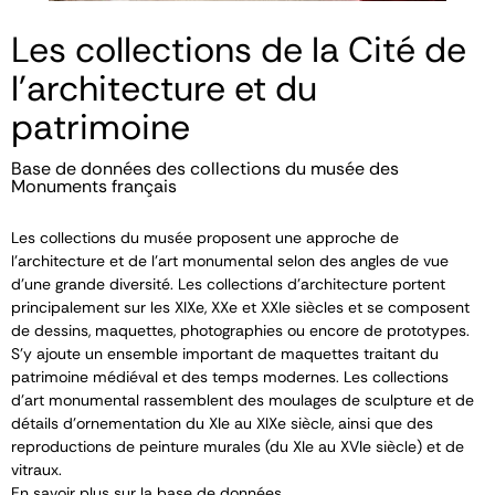
Les collections de la Cité de
l'architecture et du
patrimoine
Base de données des collections du musée des
Monuments français
Les collections du musée proposent une approche de
l’architecture et de l’art monumental selon des angles de vue
d’une grande diversité. Les collections d’architecture portent
principalement sur les XIX
e
, XX
e
et XXI
e
siècles et se composent
de dessins, maquettes, photographies ou encore de prototypes.
S’y ajoute un ensemble important de maquettes traitant du
patrimoine médiéval et des temps modernes. Les collections
d’art monumental rassemblent des moulages de sculpture et de
détails d’ornementation du XI
e
au XIX
e
siècle, ainsi que des
reproductions de peinture murales (du XI
e
au XVI
e
siècle) et de
vitraux.
En savoir plus sur la base de données