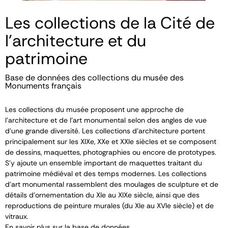
Les collections de la Cité de
l'architecture et du
patrimoine
Base de données des collections du musée des
Monuments français
Les collections du musée proposent une approche de
l’architecture et de l’art monumental selon des angles de vue
d’une grande diversité. Les collections d’architecture portent
principalement sur les XIX
e
, XX
e
et XXI
e
siècles et se composent
de dessins, maquettes, photographies ou encore de prototypes.
S’y ajoute un ensemble important de maquettes traitant du
patrimoine médiéval et des temps modernes. Les collections
d’art monumental rassemblent des moulages de sculpture et de
détails d’ornementation du XI
e
au XIX
e
siècle, ainsi que des
reproductions de peinture murales (du XI
e
au XVI
e
siècle) et de
vitraux.
En savoir plus sur la base de données