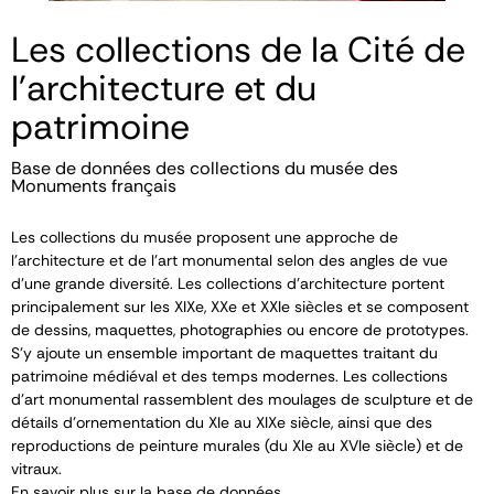
Les collections de la Cité de
l'architecture et du
patrimoine
Base de données des collections du musée des
Monuments français
Les collections du musée proposent une approche de
l’architecture et de l’art monumental selon des angles de vue
d’une grande diversité. Les collections d’architecture portent
principalement sur les XIX
e
, XX
e
et XXI
e
siècles et se composent
de dessins, maquettes, photographies ou encore de prototypes.
S’y ajoute un ensemble important de maquettes traitant du
patrimoine médiéval et des temps modernes. Les collections
d’art monumental rassemblent des moulages de sculpture et de
détails d’ornementation du XI
e
au XIX
e
siècle, ainsi que des
reproductions de peinture murales (du XI
e
au XVI
e
siècle) et de
vitraux.
En savoir plus sur la base de données