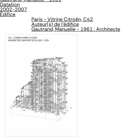
Datation
2002-2007
Édifice
Paris - Vitrine Citroën, C42
Auteur(s) de l'édifice
Gautrand, Manuelle - 1961 : Architecte