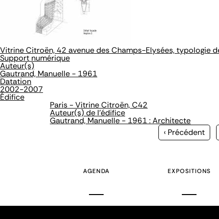
Vitrine Citroën, 42 avenue des Champs-Elysées, typologie 
Support numérique
Auteur(s)
Gautrand, Manuelle - 1961
Datation
2002-2007
Édifice
Paris - Vitrine Citroën, C42
Auteur(s) de l'édifice
Gautrand, Manuelle - 1961 : Architecte
Page
‹ Précédent
précédente
AGENDA
EXPOSITIONS