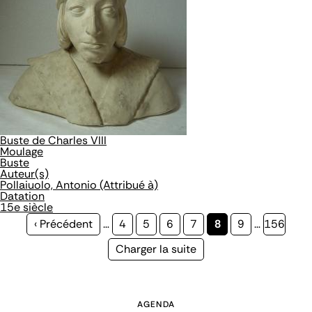
Buste de Charles VIII
Moulage
Buste
Auteur(s)
Pollaiuolo, Antonio (Attribué à)
Datation
15e siècle
Page
‹ Précédent
…
Page
4
Page
5
Page
6
Page
7
Page
8
Page
9
…
Page
156
précédente
courante
Page
Charger la suite
suivante
AGENDA