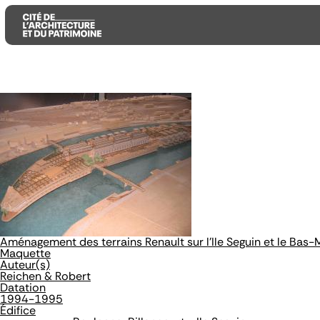
Aller
Aller
Aller
au
au
à
contenu
menu
la
principal
principal
recherche
Aménagement des terrains Renault sur l'Ile Seguin et le Bas
Maquette
Auteur(s)
Reichen & Robert
Datation
1994-1995
Édifice