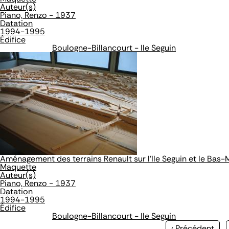
Auteur(s)
Piano, Renzo - 1937
Datation
1994-1995
Édifice
Boulogne-Billancourt - Ile Seguin
Aménagement des terrains Renault sur l'Ile Seguin et le Bas
Maquette
Auteur(s)
Piano, Renzo - 1937
Datation
1994-1995
Édifice
Boulogne-Billancourt - Ile Seguin
Page
‹ Précédent