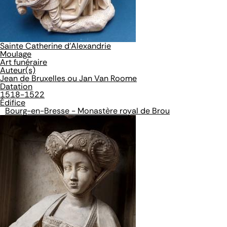
Sainte Catherine d'Alexandrie
Moulage
Art funéraire
Auteur(s)
Jean de Bruxelles ou Jan Van Roome
Datation
1518-1522
Édifice
Bourg-en-Bresse - Monastère royal de Brou