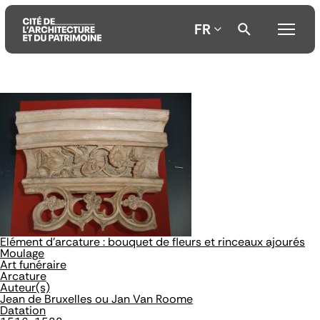
FR
Aller
Aller
Aller
au
au
à
contenu
menu
la
principal
principal
recherche
Elément d'arcature : bouquet de fleurs et rinceaux ajourés
Moulage
Art funéraire
Arcature
Auteur(s)
Jean de Bruxelles ou Jan Van Roome
Datation