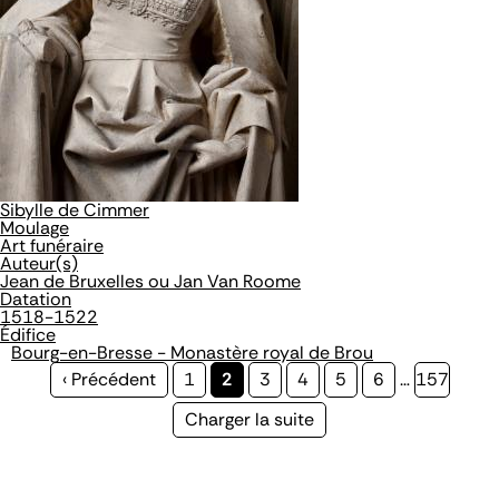
Sibylle de Cimmer
Moulage
Art funéraire
Auteur(s)
Jean de Bruxelles ou Jan Van Roome
Datation
1518-1522
Édifice
Bourg-en-Bresse - Monastère royal de Brou
Page
‹ Précédent
Page
1
Page
2
Page
3
Page
4
Page
5
Page
6
…
Page
157
précédente
courante
Page
Charger la suite
suivante