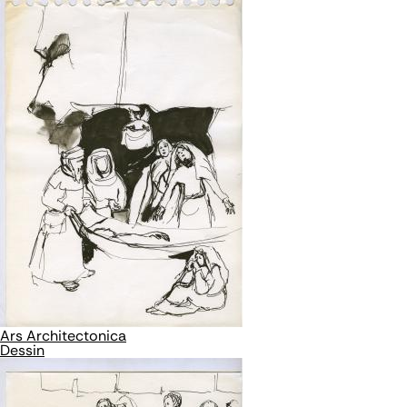
Ars Architectonica
Dessin