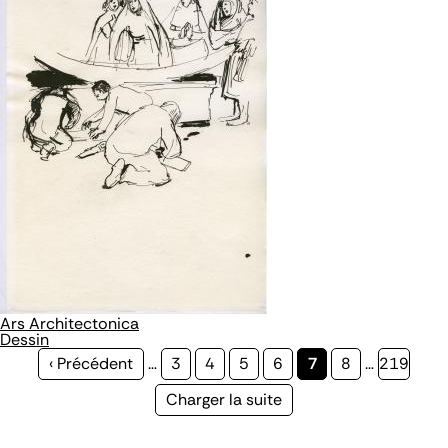
Ars Architectonica
Dessin
Page
‹ Précédent
…
Page
3
Page
4
Page
5
Page
6
Page
7
Page
8
…
Page
219
précédente
courante
Page
Charger la suite
suivante