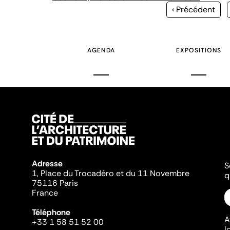
Page
‹ Précédent
précédente
AGENDA
EXPOSITIONS
Adresse
S
1, Place du Trocadéro et du 11 Novembre
q
75116 Paris
France
Téléphone
A
+33 1 58 51 52 00
l