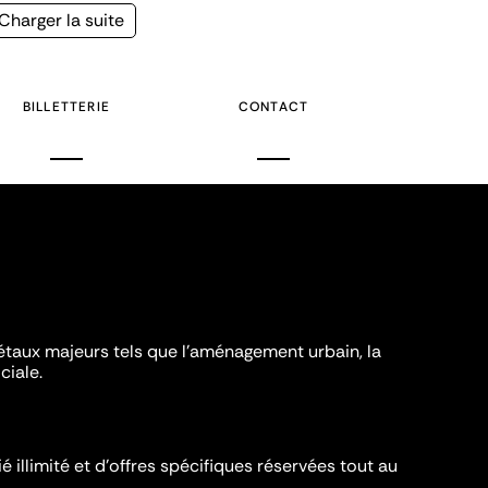
Page
Charger la suite
suivante
BILLETTERIE
CONTACT
iétaux majeurs tels que l'aménagement urbain, la
ciale.
é illimité et d’offres spécifiques réservées tout au