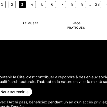
Page
1
Page
2
Page
3
Page
4
Page
5
Page
6
Page
7
Page
8
Page
9
…
Page
28
courante
LE MUSÉE
INFOS
PRATIQUES
outenir la Cité, c'est contribuer à répondre à des enjeux soc
ualité architecturale, l'habitat et la nature en ville, la mixité so
Nous soutenir
vec l’Archi pass, bénéficiez pendant un an d’un accès privilégi
ong de l’année !