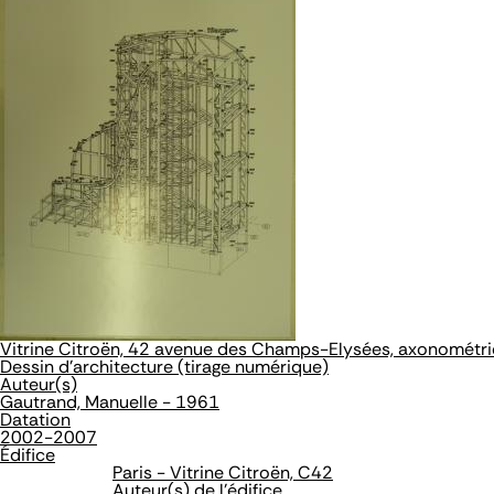
Vitrine Citroën, 42 avenue des Champs-Elysées, axonométri
Dessin d'architecture (tirage numérique)
Auteur(s)
Gautrand, Manuelle - 1961
Datation
2002-2007
Édifice
Paris - Vitrine Citroën, C42
Auteur(s) de l'édifice