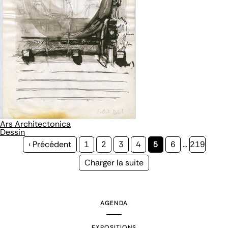
Ars Architectonica
Dessin
Page
‹ Précédent
Page
1
Page
2
Page
3
Page
4
Page
5
Page
6
…
Page
219
précédente
courante
Page
Charger la suite
suivante
AGENDA
EXPOSITIONS