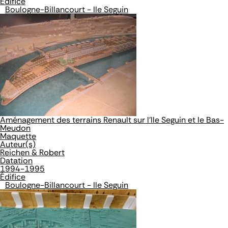
Édifice
Boulogne-Billancourt - Ile Seguin
Aménagement des terrains Renault sur l'Ile Seguin et le Bas-
Meudon
Maquette
Auteur(s)
Reichen & Robert
Datation
1994-1995
Édifice
Boulogne-Billancourt - Ile Seguin