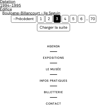
Datation
1994-1995
Édifice
Boulogne-Billancourt - Ile Seguin
Page
‹ Précédent
Page
1
Page
2
Page
3
Page
4
Page
5
Page
6
…
Page
70
précédente
courante
Page
Charger la suite
suivante
AGENDA
EXPOSITIONS
LE MUSÉE
INFOS PRATIQUES
BILLETTERIE
CONTACT