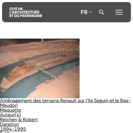
FR
Aller
Aller
Aller
au
au
à
contenu
menu
la
principal
principal
recherche
Aménagement des terrains Renault sur l'Ile Seguin et le Bas-
Meudon
Maquette
Auteur(s)
Reichen & Robert
Datation
1994-1995