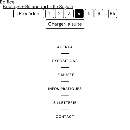
Édifice
Boulogne-Billancourt - Ile Seguin
Page
‹ Précédent
Page
1
Page
2
Page
3
Page
4
Page
5
Page
6
…
Page
84
précédente
courante
Page
Charger la suite
suivante
AGENDA
EXPOSITIONS
LE MUSÉE
INFOS PRATIQUES
BILLETTERIE
CONTACT