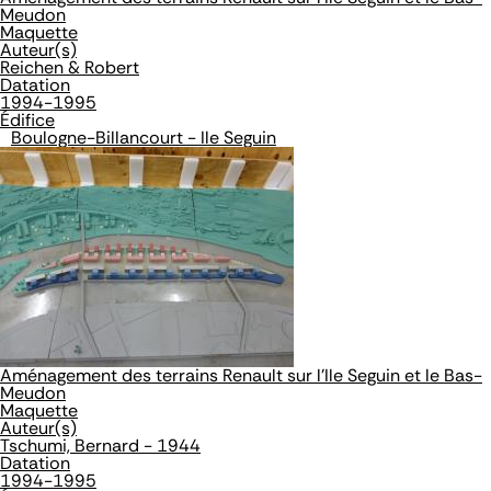
Meudon
Maquette
Auteur(s)
Reichen & Robert
Datation
1994-1995
Édifice
Boulogne-Billancourt - Ile Seguin
Aménagement des terrains Renault sur l'Ile Seguin et le Bas-
Meudon
Maquette
Auteur(s)
Tschumi, Bernard - 1944
Datation
1994-1995