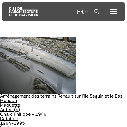
FR
Aller
Aller
Aller
au
au
à
contenu
menu
la
principal
principal
recherche
Aménagement des terrains Renault sur l'Ile Seguin et le Bas-
Meudon
Maquette
Auteur(s)
Chaix, Philippe - 1949
Datation
1994-1995