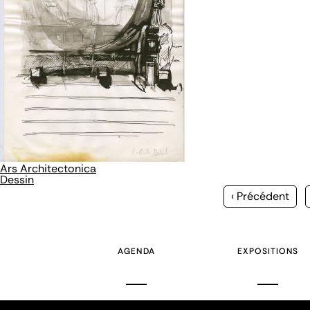
Ars Architectonica
Dessin
Page
‹ Précédent
précédente
AGENDA
EXPOSITIONS