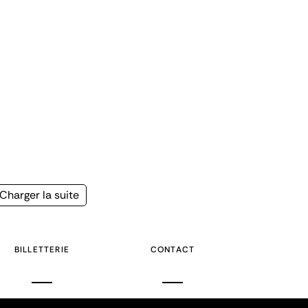
Page
Charger la suite
suivante
BILLETTERIE
CONTACT