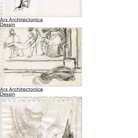
Ars Architectonica
Dessin
Ars Architectonica
Dessin