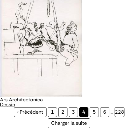
Ars Architectonica
Dessin
Page
‹ Précédent
Page
1
Page
2
Page
3
Page
4
Page
5
Page
6
…
Page
228
précédente
courante
Page
Charger la suite
suivante