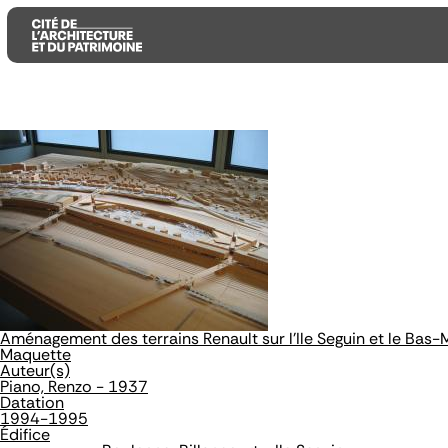
Aller
Aller
Aller
au
au
à
contenu
menu
la
principal
principal
recherche
Aménagement des terrains Renault sur l'Ile Seguin et le Bas
Maquette
Auteur(s)
Piano, Renzo - 1937
Datation
1994-1995
Édifice