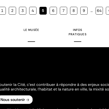
Page
1
Page
2
Page
3
Page
4
Page
5
Page
6
Page
7
Page
8
Page
9
…
Page
64
courante
LE MUSÉE
INFOS
PRATIQUES
outenir la Cité, c'est contribuer à répondre à des enjeux soc
ualité architecturale, l'habitat et la nature en ville, la mixité so
Nous soutenir