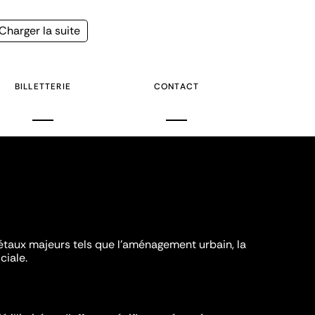
Page
Charger la suite
suivante
BILLETTERIE
CONTACT
iétaux majeurs tels que l'aménagement urbain, la
ciale.