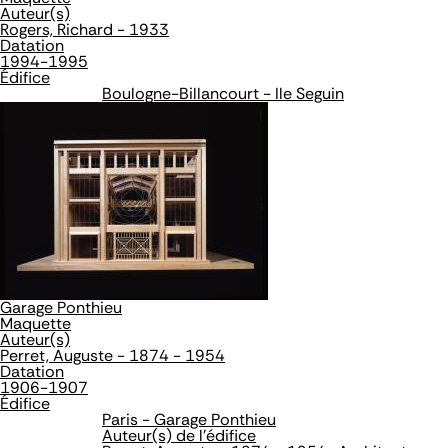
Auteur(s)
Rogers, Richard - 1933
Datation
1994-1995
Édifice
Boulogne-Billancourt - Ile Seguin
Garage Ponthieu
Maquette
Auteur(s)
Perret, Auguste - 1874 - 1954
Datation
1906-1907
Édifice
Paris - Garage Ponthieu
Auteur(s) de l'édifice