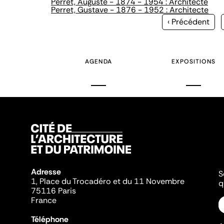
Perret, Auguste - 1874 - 1954 : Architecte
Perret, Gustave - 1876 - 1952 : Architecte
Page
‹ Précédent
précédente
AGENDA
EXPOSITIONS
Adresse
S
1, Place du Trocadéro et du 11 Novembre
q
75116 Paris
France
Téléphone