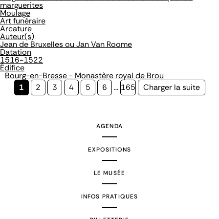
marguerites
Moulage
Art funéraire
Arcature
Auteur(s)
Jean de Bruxelles ou Jan Van Roome
Datation
1516-1522
Édifice
Bourg-en-Bresse - Monastère royal de Brou
Page
1
Page
2
Page
3
Page
4
Page
5
Page
6
…
Page
165
Page
Charger la suite
courante
suivante
AGENDA
EXPOSITIONS
LE MUSÉE
INFOS PRATIQUES