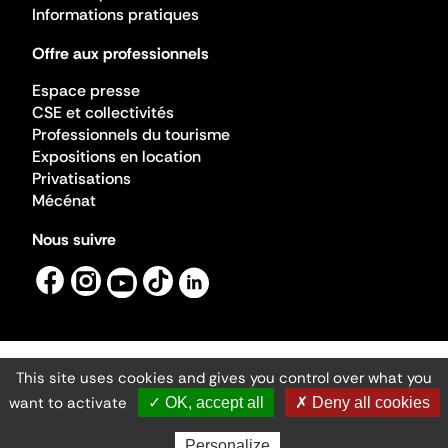
Informations pratiques
Offre aux professionnels
Espace presse
CSE et collectivités
Professionnels du tourisme
Expositions en location
Privatisations
Mécénat
Nous suivre
This site uses cookies and gives you control over what you
Mentions légales
Gestion des cookies
want to activate
✓ OK, accept all
✗ Deny all cookies
Accessibilité numérique
Ministère de la Culture ©2026
- Cité de l'architecture et du patrimoine
Personalize