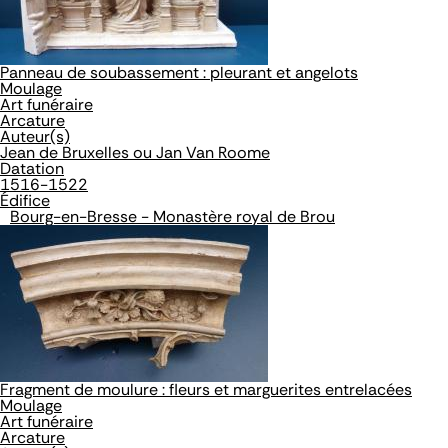
Panneau de soubassement : pleurant et angelots
Moulage
Art funéraire
Arcature
Auteur(s)
Jean de Bruxelles ou Jan Van Roome
Datation
1516-1522
Édifice
Bourg-en-Bresse - Monastère royal de Brou
Fragment de moulure : fleurs et marguerites entrelacées
Moulage
Art funéraire
Arcature