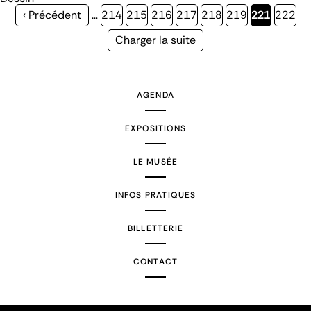
Page
‹ Précédent
…
Page
214
Page
215
Page
216
Page
217
Page
218
Page
219
Page
221
Page
222
précédente
courante
Page
Charger la suite
suivante
AGENDA
EXPOSITIONS
LE MUSÉE
INFOS PRATIQUES
BILLETTERIE
CONTACT