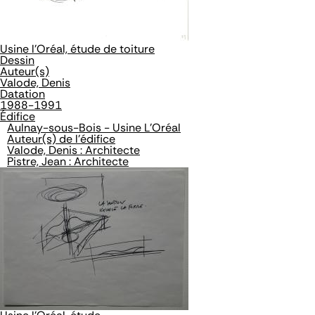
Usine l'Oréal, étude de toiture
Dessin
Auteur(s)
Valode, Denis
Datation
1988-1991
Édifice
Aulnay-sous-Bois - Usine L'Oréal
Auteur(s) de l'édifice
Valode, Denis : Architecte
Pistre, Jean : Architecte