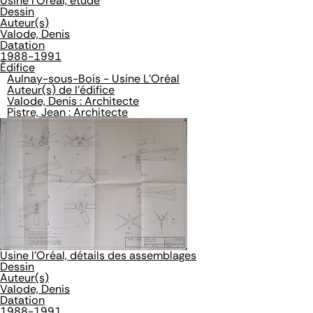
Usine l'Oréal, étude
Dessin
Auteur(s)
Valode, Denis
Datation
1988-1991
Édifice
Aulnay-sous-Bois - Usine L'Oréal
Auteur(s) de l'édifice
Valode, Denis : Architecte
Pistre, Jean : Architecte
Usine l'Oréal, détails des assemblages
Dessin
Auteur(s)
Valode, Denis
Datation
1988-1991