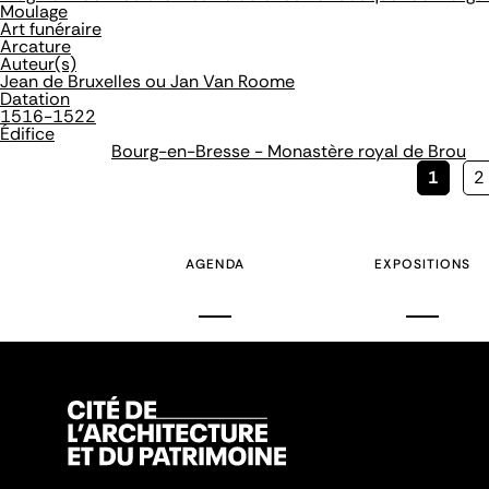
Moulage
Art funéraire
Arcature
Auteur(s)
Jean de Bruxelles ou Jan Van Roome
Datation
1516-1522
Édifice
Bourg-en-Bresse - Monastère royal de Brou
Page
1
P
2
couran
AGENDA
EXPOSITIONS