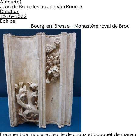
Auteur(s)
Jean de Bruxelles ou Jan Van Roome
Datation
1516-1522
Édifice
Bourg-en-Bresse - Monastère royal de Brou
Fragment de moulure : feuille de choux et bouquet de margu