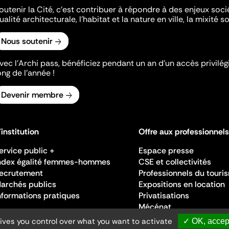
outenir la Cité, c'est contribuer à répondre à des enjeux soc
ualité architecturale, l'habitat et la nature en ville, la mixité so
Nous soutenir
vec l’Archi pass, bénéficiez pendant un an d’un accès privilégi
ong de l’année !
Devenir membre
'institution
Offre aux professionnels
ervice public +
Espace presse
ndex égalité femmes-hommes
CSE et collectivités
ecrutement
Professionnels du touri
archés publics
Expositions en location
nformations pratiques
Privatisations
Mécénat
gives you control over what you want to activate
✓ OK, accept