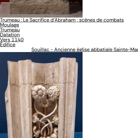
Trumeau : Le Sacrifice d'Abraham ; scènes de combats
Moulage
Trumeau
Datation
Vers 1140
Édifice
Souillac - Ancienne église abbatiale Sainte-Ma