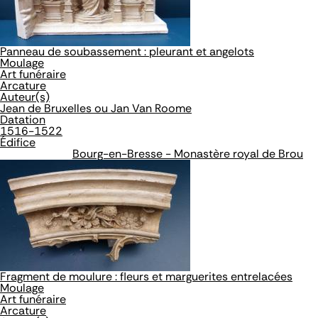
Panneau de soubassement : pleurant et angelots
Moulage
Art funéraire
Arcature
Auteur(s)
Jean de Bruxelles ou Jan Van Roome
Datation
1516-1522
Édifice
Bourg-en-Bresse - Monastère royal de Brou
Fragment de moulure : fleurs et marguerites entrelacées
Moulage
Art funéraire
Arcature