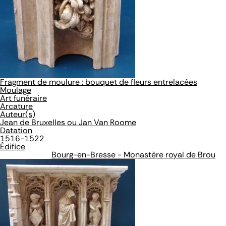
Fragment de moulure : bouquet de fleurs entrelacées
Moulage
Art funéraire
Arcature
Auteur(s)
Jean de Bruxelles ou Jan Van Roome
Datation
1516-1522
Édifice
Bourg-en-Bresse - Monastère royal de Brou