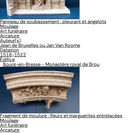
Panneau de soubassement : pleurant et angelots
Moulage
Art funéraire
Arcature
Auteur(s)
Jean de Bruxelles ou Jan Van Roome
Datation
1516-1522
Édifice
Bourg-en-Bresse - Monastère royal de Brou
Fragment de moulure : fleurs et marguerites entrelacées
Moulage
Art funéraire
Arcature