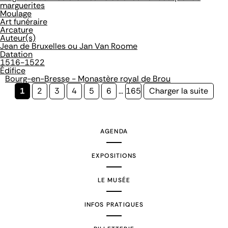
marguerites
Moulage
Art funéraire
Arcature
Auteur(s)
Jean de Bruxelles ou Jan Van Roome
Datation
1516-1522
Édifice
Bourg-en-Bresse - Monastère royal de Brou
Page
1
Page
2
Page
3
Page
4
Page
5
Page
6
…
Page
165
Page
Charger la suite
courante
suivante
AGENDA
EXPOSITIONS
LE MUSÉE
INFOS PRATIQUES