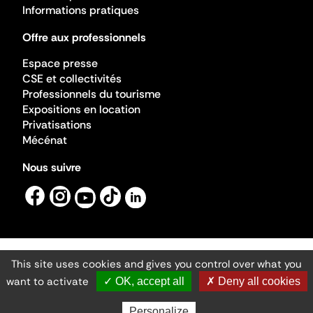
Informations pratiques
Offre aux professionnels
Espace presse
CSE et collectivités
Professionnels du tourisme
Expositions en location
Privatisations
Mécénat
Nous suivre
This site uses cookies and gives you control over what you
Mentions légales
Gestion des cookies
want to activate
✓ OK, accept all
✗ Deny all cookies
Accessibilité numérique
Ministère de la Culture ©2026
- Cité de l'architecture et du patrimoine
Personalize