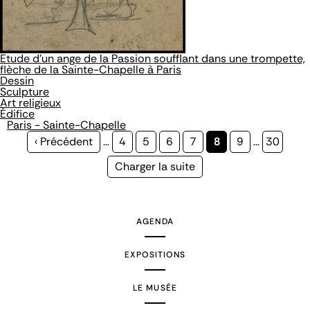
Etude d'un ange de la Passion soufflant dans une trompette,
flèche de la Sainte-Chapelle à Paris
Dessin
Sculpture
Art religieux
Édifice
Paris - Sainte-Chapelle
Page
‹ Précédent
…
Page
4
Page
5
Page
6
Page
7
Page
8
Page
9
…
Page
30
précédente
courante
Page
Charger la suite
suivante
AGENDA
EXPOSITIONS
LE MUSÉE