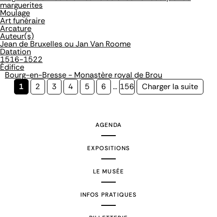
marguerites
Moulage
Art funéraire
Arcature
Auteur(s)
Jean de Bruxelles ou Jan Van Roome
Datation
1516-1522
Édifice
Bourg-en-Bresse - Monastère royal de Brou
Page
1
Page
2
Page
3
Page
4
Page
5
Page
6
…
Page
156
Page
Charger la suite
courante
suivante
AGENDA
EXPOSITIONS
LE MUSÉE
INFOS PRATIQUES