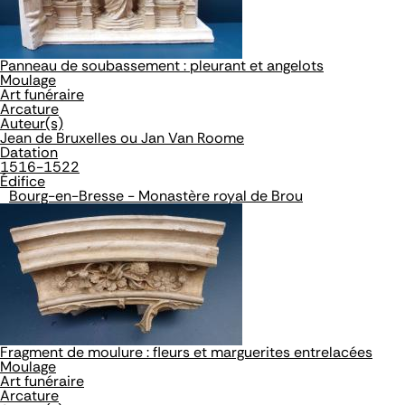
Panneau de soubassement : pleurant et angelots
Moulage
Art funéraire
Arcature
Auteur(s)
Jean de Bruxelles ou Jan Van Roome
Datation
1516-1522
Édifice
Bourg-en-Bresse - Monastère royal de Brou
Fragment de moulure : fleurs et marguerites entrelacées
Moulage
Art funéraire
Arcature