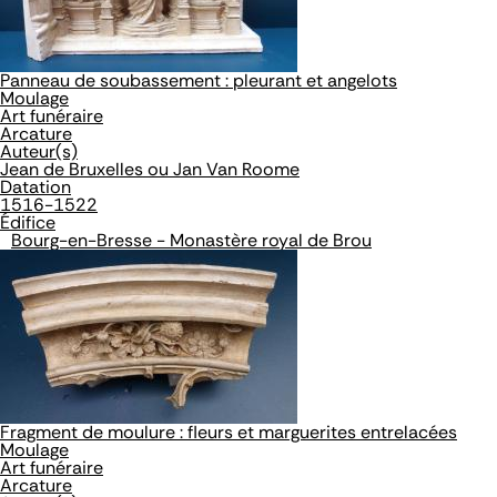
Panneau de soubassement : pleurant et angelots
Moulage
Art funéraire
Arcature
Auteur(s)
Jean de Bruxelles ou Jan Van Roome
Datation
1516-1522
Édifice
Bourg-en-Bresse - Monastère royal de Brou
Fragment de moulure : fleurs et marguerites entrelacées
Moulage
Art funéraire
Arcature