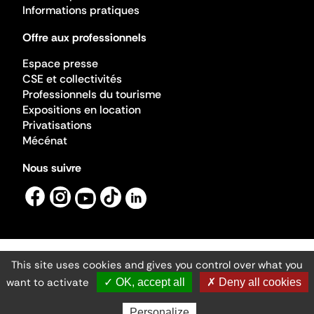
Informations pratiques
Offre aux professionnels
Espace presse
CSE et collectivités
Professionnels du tourisme
Expositions en location
Privatisations
Mécénat
Nous suivre
This site uses cookies and gives you control over what you
Mentions légales
Gestion des cookies
want to activate
✓ OK, accept all
✗ Deny all cookies
Accessibilité numérique
Ministère de la Culture ©2026
- Cité de l'architecture et du patrimoine
Personalize