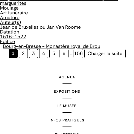
marguerites
Moulage
Art funéraire
Arcature
Auteur(s)
Jean de Bruxelles ou Jan Van Roome
Datation
1516-1522
Édifice
Bourg-en-Bresse - Monastère royal de Brou
Page
1
Page
2
Page
3
Page
4
Page
5
Page
6
…
Page
156
Page
Charger la suite
courante
suivante
AGENDA
EXPOSITIONS
LE MUSÉE
INFOS PRATIQUES