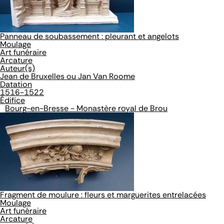
Panneau de soubassement : pleurant et angelots
Moulage
Art funéraire
Arcature
Auteur(s)
Jean de Bruxelles ou Jan Van Roome
Datation
1516-1522
Édifice
Bourg-en-Bresse - Monastère royal de Brou
Fragment de moulure : fleurs et marguerites entrelacées
Moulage
Art funéraire
Arcature