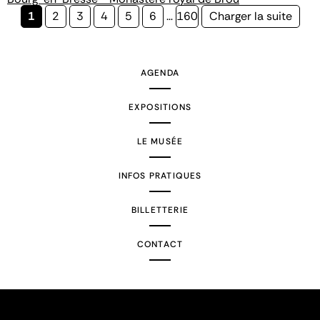
Page
1
Page
2
Page
3
Page
4
Page
5
Page
6
…
Page
160
Page
Charger la suite
courante
suivante
AGENDA
EXPOSITIONS
LE MUSÉE
INFOS PRATIQUES
BILLETTERIE
CONTACT