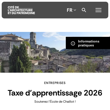
FR
Aller
Aller
Aller
au
au
à
Informations
contenu
menu
la
pratiques
principal
principal
recherche
ENTREPRISES
Taxe d'apprentissage 2026
Soutenez l’École de Chaillot !