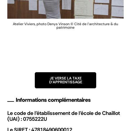
du
Atelier Viviers, photo Denys Vinson © Cité de l'architecture & du
patrimoine
A
JE VERSE LA TAXE
D'APPRENTISSAGE
Informations complémentaires
Le code de l'établissement de l'école de Chaillot
(UAI) : 0755222U
Le SIRET : 47818490600012