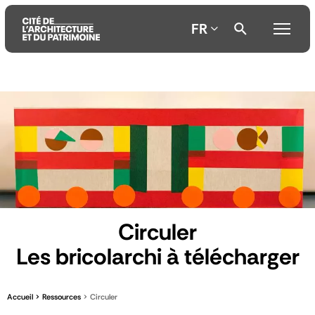
FR
Aller
Aller
Aller
au
au
à
contenu
menu
la
principal
principal
recherche
Circuler
Les bricolarchi à télécharger
Accueil
Ressources
Circuler