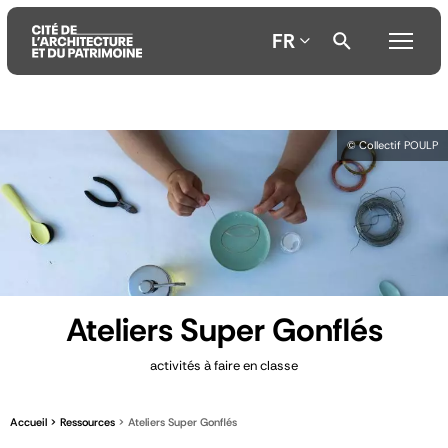
FR
Aller
Aller
Aller
© Collectif POULP
au
au
à
contenu
menu
la
principal
principal
recherche
Ateliers Super Gonflés
activités à faire en classe
Accueil
Ressources
Ateliers Super Gonflés