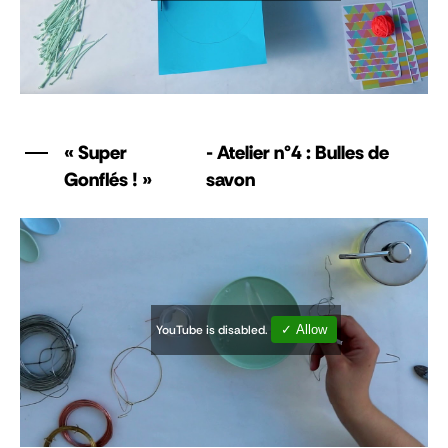
« Super
- Atelier n°4 : Bulles de
Gonflés ! »
savon
YouTube is disabled.
✓ Allow