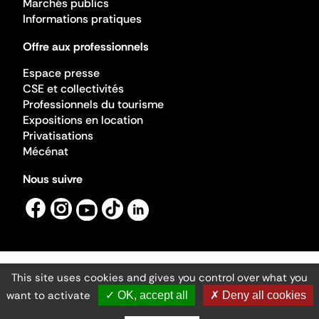
Marchés publics
Informations pratiques
Offre aux professionnels
Espace presse
CSE et collectivités
Professionnels du tourisme
Expositions en location
Privatisations
Mécénat
Nous suivre
This site uses cookies and gives you control over what you
Mentions légales
Gestion des cookies
want to activate
✓ OK, accept all
✗ Deny all cookies
Accessibilité numérique
Ministère de la Culture ©2026
- Cité de l'architecture et du patrimoine