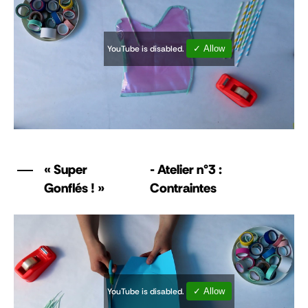
YouTube is disabled.
✓ Allow
« Super
- Atelier n°3 :
Gonflés ! »
Contraintes
YouTube is disabled.
✓ Allow