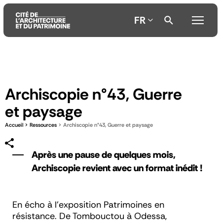
FR
Aller
Aller
Aller
au
au
à
contenu
menu
la
Archiscopie n°43, Guerre
principal
principal
recherche
et paysage
Accueil
Ressources
Archiscopie n°43, Guerre et paysage
Après une pause de quelques mois,
Archiscopie revient avec un format inédit !
En écho à l’exposition Patrimoines en
résistance. De Tombouctou à Odessa,