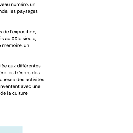
ouveau numéro, un
nde, les paysages
s de l’exposition,
és au XXI
e
siècle,
de mémoire, un
iée aux différentes
ère les trésors des
richesse des activités
réinventent avec une
 de la culture