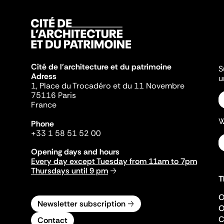
Cité de l'architecture et du patrimoine
S
Adress
u
1, Place du Trocadéro et du 11 Novembre
75116 Paris
France
W
Phone
+33 1 58 51 52 00
Opening days and hours
Every day except Tuesday from 11am to 7pm
Thursdays until 9 pm
T
O
Newsletter subscription
O
C
Contact