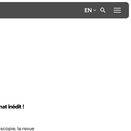
EN
t inédit !
iscopie,
la revue