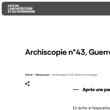
Aller
Aller
Aller
au
au
à
contenu
menu
la
principal
principal
recherche
Archiscopie n°43, Guerr
Home
Ressources
Archiscopie n°43, Guerre et paysage
Après une pau
En écho à l’exposit