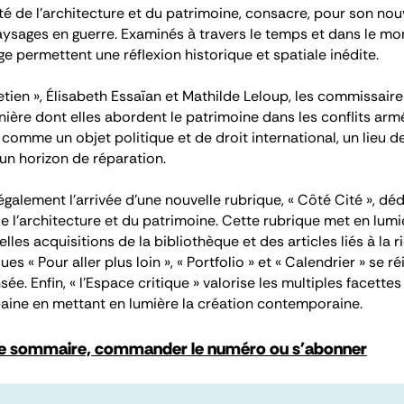
Cité de l’architecture et du patrimoine, consacre, pour son n
aysages en guerre. Examinés à travers le temps et dans le mo
ge permettent une réflexion historique et spatiale inédite.
etien », Élisabeth Essaïan et Mathilde Leloup, les commissaire
nière dont elles abordent le patrimoine dans les conflits arm
 comme un objet politique et de droit international, un lieu 
t un horizon de réparation.
lement l’arrivée d’une nouvelle rubrique, « Côté Cité », déd
de l’architecture et du patrimoine. Cette rubrique met en lumi
elles acquisitions de la bibliothèque et des articles liés à la 
ques « Pour aller plus loin », « Portfolio » et « Calendrier » se 
e. Enfin, « l’Espace critique » valorise les multiples facettes
baine en mettant en lumière la création contemporaine.
le sommaire, commander le numéro ou s'abonner