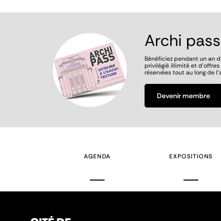
Archi pass
Image
Bénéficiez pendant un an d
privilégié illimité et d’offre
réservées tout au long de l’
Devenir membre
AGENDA
EXPOSITIONS