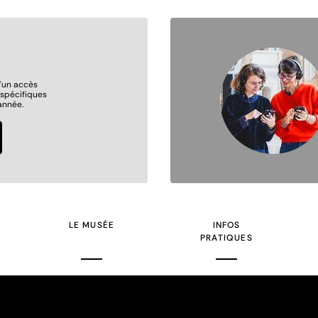
Image
’un accès
s spécifiques
année.
LE MUSÉE
INFOS
PRATIQUES