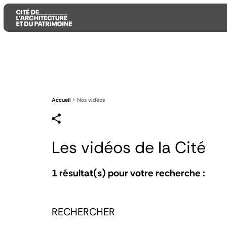
Aller
Aller
Aller
au
au
à
contenu
menu
la
principal
principal
recherche
Accueil
Nos vidéos
Les vidéos de la Cité
1
résultat(s) pour votre recherche :
RECHERCHER