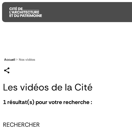
Aller
Aller
Aller
au
au
à
contenu
menu
la
principal
principal
recherche
Accueil
Nos vidéos
Les vidéos de la Cité
1
résultat(s) pour votre recherche :
RECHERCHER