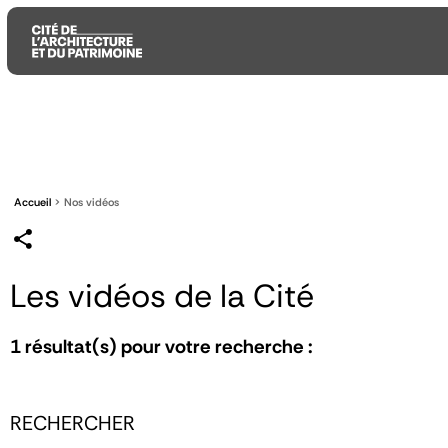
Aller
Aller
Aller
au
au
à
contenu
menu
la
principal
principal
recherche
Accueil
Nos vidéos
Les vidéos de la Cité
1
résultat(s) pour votre recherche :
RECHERCHER