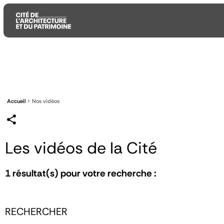
Aller
Aller
Aller
au
au
à
contenu
menu
la
principal
principal
recherche
Accueil
Nos vidéos
Les vidéos de la Cité
1
résultat(s) pour votre recherche :
RECHERCHER