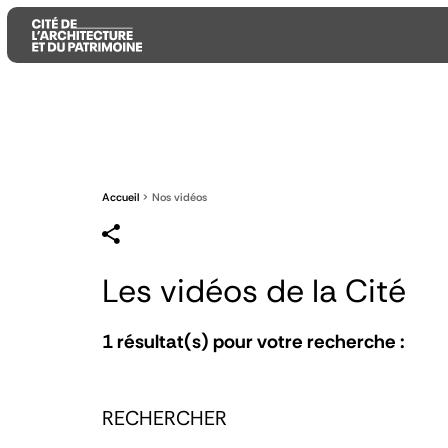
Aller
Aller
Aller
au
au
à
contenu
menu
la
principal
principal
recherche
Accueil
Nos vidéos
Les vidéos de la Cité
1
résultat(s) pour votre recherche :
RECHERCHER