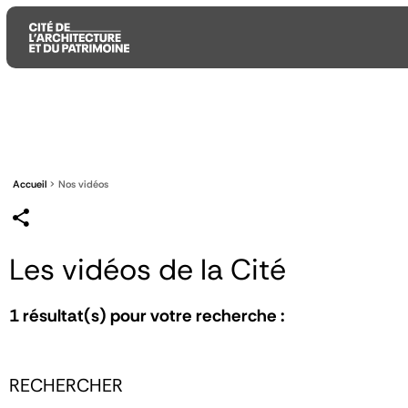
Aller
Aller
Aller
au
au
à
contenu
menu
la
principal
principal
recherche
Accueil
Nos vidéos
Les vidéos de la Cité
1
résultat(s) pour votre recherche :
RECHERCHER