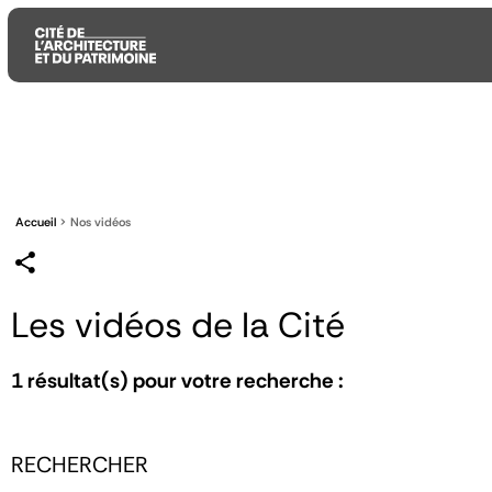
Aller
Aller
Aller
au
au
à
contenu
menu
la
principal
principal
recherche
Accueil
Nos vidéos
Les vidéos de la Cité
1
résultat(s) pour votre recherche :
RECHERCHER