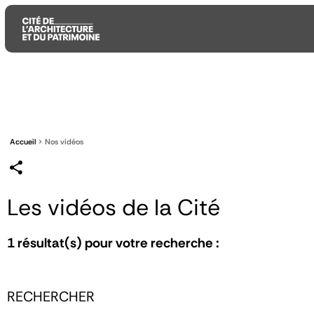
Aller
Aller
Aller
au
au
à
contenu
menu
la
principal
principal
recherche
Accueil
Nos vidéos
Les vidéos de la Cité
1
résultat(s) pour votre recherche :
RECHERCHER