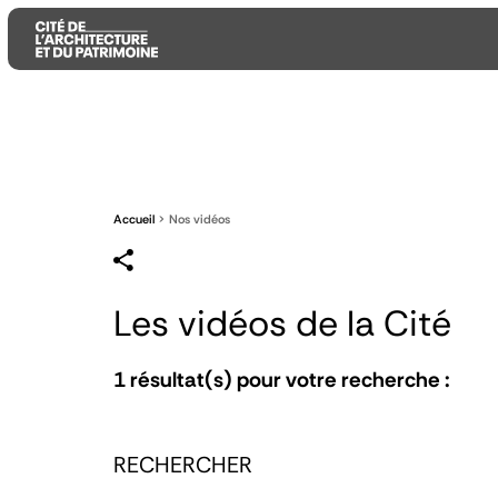
Aller
Aller
Aller
au
au
à
contenu
menu
la
principal
principal
recherche
Accueil
Nos vidéos
Les vidéos de la Cité
1
résultat(s) pour votre recherche :
RECHERCHER