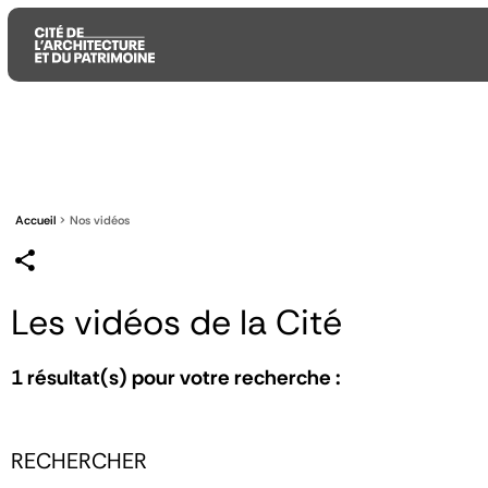
Aller
Aller
Aller
au
au
à
contenu
menu
la
principal
principal
recherche
Accueil
Nos vidéos
Les vidéos de la Cité
1
résultat(s) pour votre recherche :
RECHERCHER